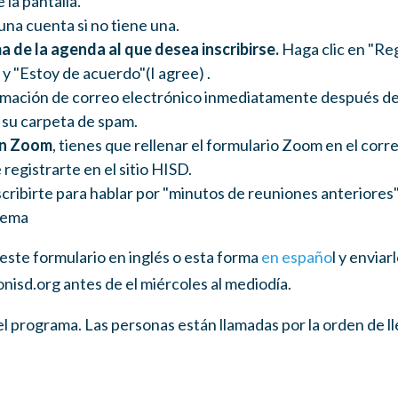
 la pantalla.
una cuenta si no tiene una.
ma de la agenda al que desea inscribirse.
Haga clic en "Reg
y "Estoy de acuerdo"(
I agree)
.
rmación de correo electrónico inmediatamente después de r
su carpeta de spam.
 en Zoom
, tienes que rellenar el formulario Zoom en el corr
registrarte en el sitio HISD.
ribirte para hablar por "minutos de reuniones anteriores"
tema
este formulario en inglés o esta forma
en españo
l y envia
nisd.org
antes de el miércoles al mediodía.
l programa. Las personas están llamadas por la orden de l