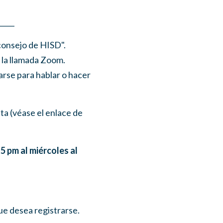
_____
consejo de HISD".
 la llamada Zoom.
arse para hablar o hacer
ta (véase el enlace de
 5 pm al miércoles al
que desea registrarse.