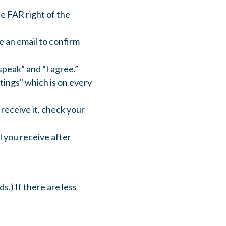
he FAR right of the
e an email to confirm
speak” and “I agree.”
ings" which is on every
 receive it, check your
il you receive after
s.) If there are less