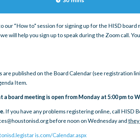
30 mins
to our “How to” session for signing up for the HISD board
we will help you sign up to speak during the Zoom call.
You
are published on the Board Calendar (see registration li
Agenda Item.
at a board meeting is open from Monday at 5:00 pm to 
e.
If you have any problems registering online, call HISD B
ces@houstonisd.org
before noon on Wednesday and
they 
tonisd.legistar is.com/Calendar.aspx