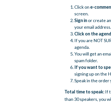
Click on
e-comme
screen.
Sign in
or create an
your email address.
Click on the agend
If you are NOT SUR
agenda.
You will get an ema
spam folder.
If you want to sp
signing up on the H
Speak in the order 
Total time to speak:
If 
than 30 speakers, you wi