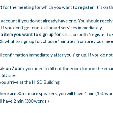
nt
for the meeting for which you want to register. It is on t
 account if you do not already have one. You should receiv
 If you don’t get one, call board services immediately.
a item you want to sign up for.
Click on both “register to 
E what to sign up for, choose “minutes from previous meet
il confirmation immediately after you sign up. If you do not
eak on Zoom
, you need to fill out the zoom form in the ema
ISD site.
you arrive at the HISD Building.
there are 30 or more speakers, you will have 1 min (150 word
ll have 2 min (300 words.)