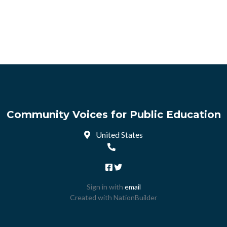
Community Voices for Public Education
United States
Sign in with
email
Created with
NationBuilder