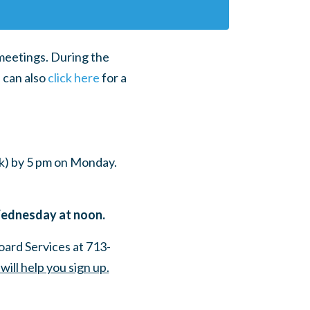
 meetings. During the
 can also
click here
for a
nk) by 5 pm on Monday.
Wednesday at noon.
oard Services at 713-
will help you sign up.