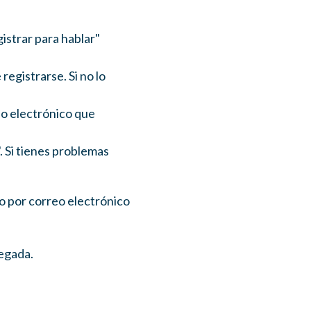
istrar para hablar"
egistrarse. Si no lo
eo electrónico que
. Si tienes problemas
rlo por correo electrónico
legada.