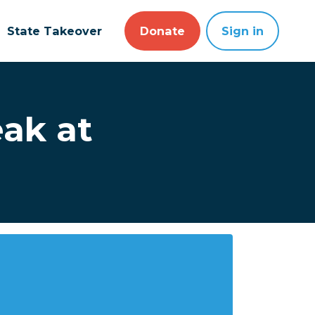
State Takeover
Donate
Sign in
ak at