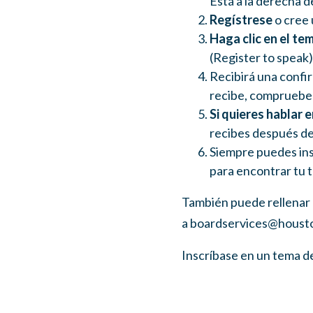
Está a la derecha de
Regístrese
o cree 
Haga clic en el te
(Register to speak)
Recibirá una confi
recibe, compruebe 
Si quieres hablar
recibes después de 
Siempre puedes insc
para encontrar tu 
También puede rellenar 
a
boardservices@housto
Inscríbase en un tema de