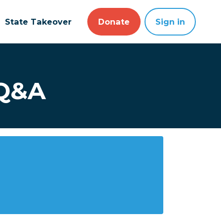
State Takeover
Donate
Sign in
 Q&A