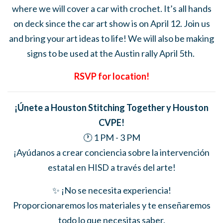
where we will cover a car with crochet. It’s all hands
on deck since the car art show is on April 12. Join us
and bring your art ideas to life! We will also be making
signs to be used at the Austin rally April 5th.
RSVP for location!
¡Únete a Houston Stitching Together y Houston
CVPE!
🕐 1 PM - 3 PM
¡Ayúdanos a crear conciencia sobre la intervención
estatal en HISD a través del arte!
✨ ¡No se necesita experiencia!
Proporcionaremos los materiales y te enseñaremos
todo lo que necesitas saber.