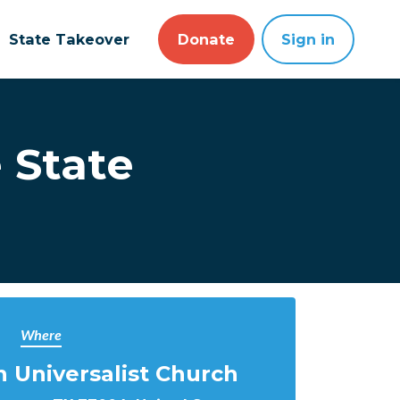
State Takeover
Donate
Sign in
 State
Where
an Universalist Church